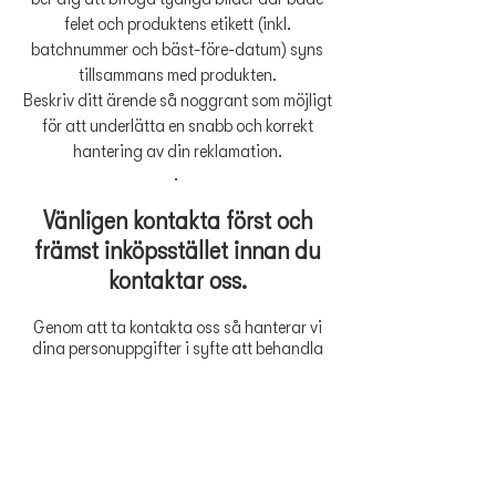
felet och produktens etikett (inkl.
batchnummer och bäst-före-datum) syns
tillsammans med produkten.
Beskriv ditt ärende så noggrant som möjligt
för att underlätta en snabb och korrekt
hantering av din reklamation.
.
Vänligen kontakta först och
främst inköpsstället innan du
kontaktar oss.
Genom att ta kontakta oss så hanterar vi
dina personuppgifter i syfte att behandla
ditt ärende och möjligheten att svara dig
på bästa sätt. Läs mer om vår policy
här
.
kontakt@plivitshop.se