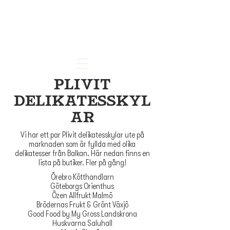
plivit
delikatesskyl
ar
Vi har ett par Plivit delikatesskylar ute på
marknaden som är fyllda med olika
delikatesser från Balkan. Här nedan finns en
lista på butiker. Fler på gång!
Örebro Kötthandlarn
Göteborgs Orienthus
Özen Allfrukt Malmö
Brödernas Frukt & Grönt Växjö
Good Food by My Gross Landskrona
Huskvarna Saluhall